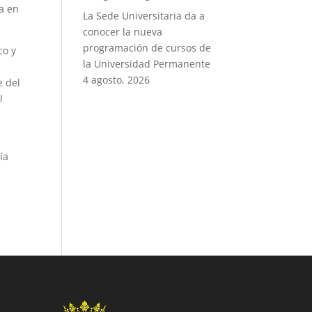
na en
La Sede Universitaria da a
conocer la nueva
programación de cursos de
co y
la Universidad Permanente
4 agosto, 2026
e del
l
ía