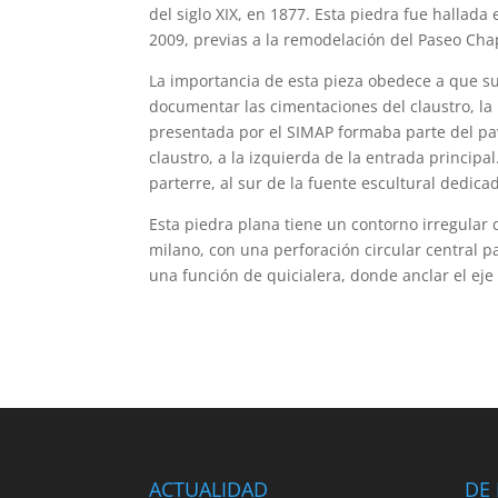
del siglo XIX, en 1877. Esta piedra fue hallad
2009, previas a la remodelación del Paseo Cha
La importancia de esta pieza obedece a que su 
documentar las cimentaciones del claustro, la i
presentada por el SIMAP formaba parte del pa
claustro, a la izquierda de la entrada principa
parterre, al sur de la fuente escultural dedic
Esta piedra plana tiene un contorno irregular
milano, con una perforación circular central p
una función de quicialera, donde anclar el eje m
ACTUALIDAD
DE 