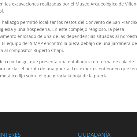
a en las excavaciones realizadas por el Museo Arqueológico de Ville
pí.
hallazgo permitió localizar los restos del Convento de San Francis
glesia y una hospedería. En este complejo religioso, la pieza
vimento enlosado de una de las dependencias situadas al noroest
l. El equipo del SIMAP encontró la pieza debajo de una jardinera de
ada al compositor Ruperto Chapí.
 de color beige, que presenta una entalladura en forma de cola de
ara anclar el pernio de una puerta. Los expertos entienden que ten
etálico fijo sobre el que giraría la hoja de la puerta.
INTERÉS
CIUDADANÍA