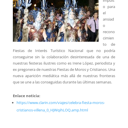
impuls
o para
el
ansiad
o
recono
cimien
to de
Fiestas de Interés Turístico Nacional que no podría
conseguirse sin la colaboración desinteresada de una de
nuestras festeras ilustres como es Irene López, periodista y
ex pregonera de nuestras Fiestas de Moros y Cristianos. Una
nueva aparición mediática más allá de nuestras fronteras
que se une a las conseguidas durante las últimas semanas.
Enlace noticia:
https://www.clarin.com/viajes/celebra-fiesta-moros-
cristianos-villena_0_HJWqihLOQ.amp.html