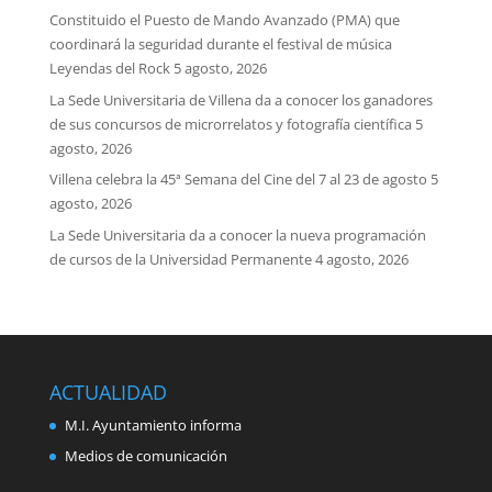
Constituido el Puesto de Mando Avanzado (PMA) que
coordinará la seguridad durante el festival de música
Leyendas del Rock
5 agosto, 2026
La Sede Universitaria de Villena da a conocer los ganadores
de sus concursos de microrrelatos y fotografía científica
5
agosto, 2026
Villena celebra la 45ª Semana del Cine del 7 al 23 de agosto
5
agosto, 2026
La Sede Universitaria da a conocer la nueva programación
de cursos de la Universidad Permanente
4 agosto, 2026
ACTUALIDAD
M.I. Ayuntamiento informa
Medios de comunicación