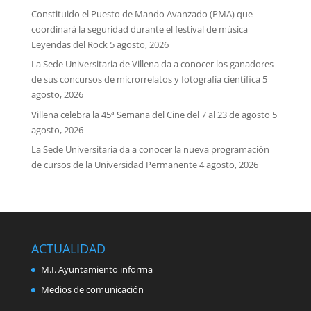
Constituido el Puesto de Mando Avanzado (PMA) que
coordinará la seguridad durante el festival de música
Leyendas del Rock
5 agosto, 2026
La Sede Universitaria de Villena da a conocer los ganadores
de sus concursos de microrrelatos y fotografía científica
5
agosto, 2026
Villena celebra la 45ª Semana del Cine del 7 al 23 de agosto
5
agosto, 2026
La Sede Universitaria da a conocer la nueva programación
de cursos de la Universidad Permanente
4 agosto, 2026
ACTUALIDAD
M.I. Ayuntamiento informa
Medios de comunicación