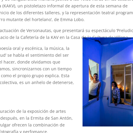
ra (KAKV), un pistoletazo informal de apertura de esta semana de
icio de los diferentes talleres, y la representación teatral progra
rro mutante del hortelano’, de Emma Lobo.
actuación de Versonautas, que presentará su espectáculo ‘Preludi
spacio de la Cafetería de la KAV en la Casa de la Cultura de Villena.
oesía oral y escénica, la música, la
tud’ se habla el sentimiento del ser
del hacer, donde olvidamos que
amos, sincronizarnos con un tiempo
, como el propio grupo explica. Esta
olectiva, es un anhelo de detenerse,
uración de la exposición de artes
 después, en la Ermita de San Antón,
 Pulgar ofrecen la combinación de
 fotografía y perfomance.