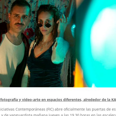
 fotografía y video-arte en espacios diferentes, alrededor de la K
niciativas Contemporáneas (FIC) abre oficialmente las puertas de es
l y de vanguardista mañana jueves a las 19.30 horas en las escaler