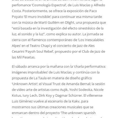
perfomance ‘Cosmología Espectral’, de Luis Macías y Alfredo
Costa. Posteriormente, se ofrece la exposición de Paco
Poyato ‘El muro invisible’; para continuar esa misma tarde
con la música de Martí Guillém en Dlight, una propuesta que
“está basada en la investigación del efecto sinestésico de la
luz, el sonido y la luz”, como explica su autor. La jornada se
cierra con el flamenco contemporáneo de ‘Los Inescalables
Alpes’ en el Teatro Chapí y el concierto de Jazz de Ales
Cesarini ‘Payoh Soul Rebel’, propuesto por el Club de Jazz de
las Mil Pesetas.
El sábado arranca por la mañana con la ‘charla performativa:
imágenes improbables’ de Luis Macías; y continúa con la
propuesta de La Taula en materia de diseño gráfico
‘Unknown Artist’; el Visual Trust de Amanda Bernal; la sesión
de vídeo arte de artistas como Aujik, Yoshi Sodeoka, Nicole
Kotus, Iury Lech, Dirk Koy y Dagmar Schürrer. El villenense
Luis Giménez vuelve al escenario de la Kakv, para
mostrarnos sus últimas creaciones musicales que se
enmarcan dentro del proyecto ‘The unknown spanish