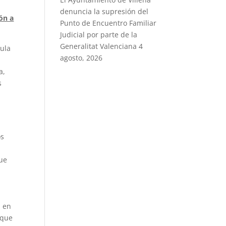
denuncia la supresión del
ón a
Punto de Encuentro Familiar
Judicial por parte de la
Generalitat Valenciana
4
aula
agosto, 2026
a,
s
os
a
que
n en
 que