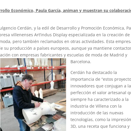
sarrollo Económico, Paula García, animan y muestran su colaboraci
Fulgencio Cerdán, y la edil de Desarrollo y Promoción Económica, P
presa villenenses Art’indus Display especializada en la creación de
 moda, pero también reclamados en otras actividades. Esta empres
 de su producción a países europeos, aunque ya mantiene contacto
elación con empresas fabricantes y escuelas de moda de Madrid y
Barcelona.
Cerdán ha destacado la
importancia de “estos proyect
innovadores que conjugan a l
perfección el valor artesanal 
siempre ha caracterizado a la
industria de Villena con la
introducción de las nuevas
tecnologías, como la impresió
3D, una receta que funciona y