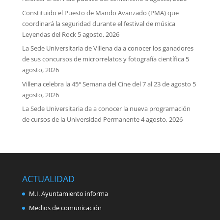
Constituido el Puesto de Mando Avanzado (PMA) que
coordinará la seguridad durante el festival de música
Leyendas del Rock
5 agosto, 2026
La Sede Universitaria de Villena da a conocer los ganadores
de sus concursos de microrrelatos y fotografía científica
5
agosto, 2026
Villena celebra la 45ª Semana del Cine del 7 al 23 de agosto
5
agosto, 2026
La Sede Universitaria da a conocer la nueva programación
de cursos de la Universidad Permanente
4 agosto, 2026
ACTUALIDAD
M.I. Ayuntamiento informa
Medios de comunicación