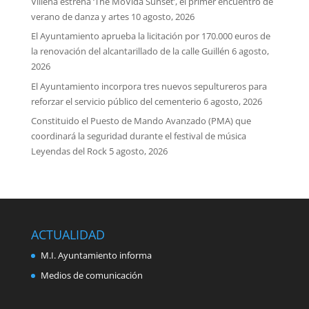
Villena estrena ‘The MoVida Sunset’, el primer encuentro de
verano de danza y artes
10 agosto, 2026
El Ayuntamiento aprueba la licitación por 170.000 euros de
la renovación del alcantarillado de la calle Guillén
6 agosto,
2026
El Ayuntamiento incorpora tres nuevos sepultureros para
reforzar el servicio público del cementerio
6 agosto, 2026
Constituido el Puesto de Mando Avanzado (PMA) que
coordinará la seguridad durante el festival de música
Leyendas del Rock
5 agosto, 2026
ACTUALIDAD
M.I. Ayuntamiento informa
Medios de comunicación