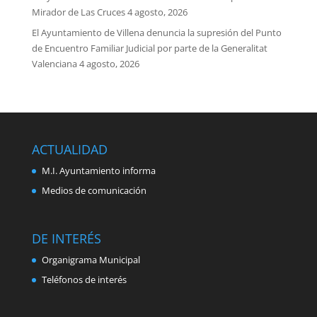
Mirador de Las Cruces
4 agosto, 2026
El Ayuntamiento de Villena denuncia la supresión del Punto
de Encuentro Familiar Judicial por parte de la Generalitat
Valenciana
4 agosto, 2026
ACTUALIDAD
M.I. Ayuntamiento informa
Medios de comunicación
DE INTERÉS
Organigrama Municipal
Teléfonos de interés