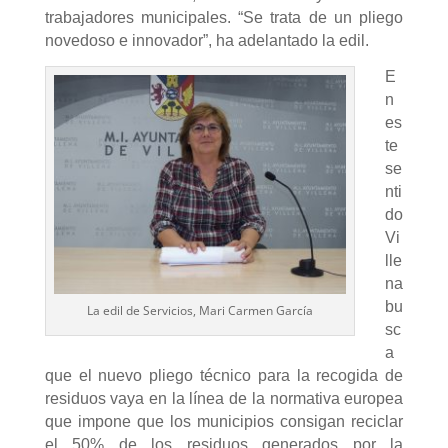
trabajadores municipales. “Se trata de un pliego
novedoso e innovador”, ha adelantado la edil.
E
n
es
te
se
nti
do
Vi
lle
na
bu
La edil de Servicios, Mari Carmen García
sc
a
que el nuevo pliego técnico para la recogida de
residuos vaya en la línea de la normativa europea
que impone que los municipios consigan reciclar
el 50% de los residuos generados por la