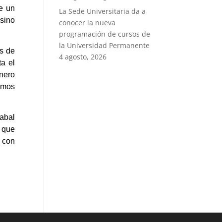
de un
La Sede Universitaria da a
sino
conocer la nueva
programación de cursos de
la Universidad Permanente
os de
4 agosto, 2026
ta el
nero
rmos
abal
 que
, con