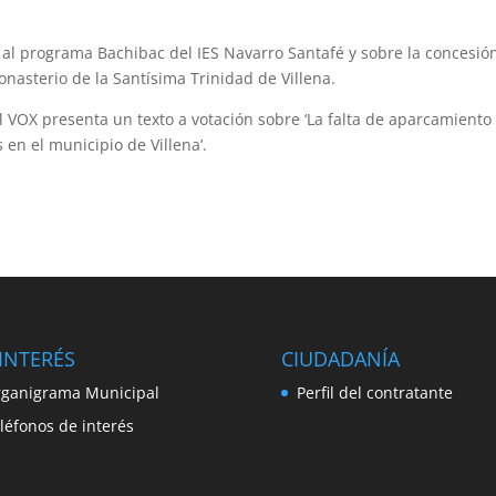
o al programa Bachibac del IES Navarro Santafé y sobre la concesió
onasterio de la Santísima Trinidad de Villena.
 VOX presenta un texto a votación sobre ‘La falta de aparcamiento
en el municipio de Villena’.
INTERÉS
CIUDADANÍA
ganigrama Municipal
Perfil del contratante
léfonos de interés