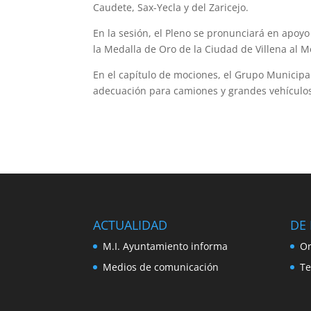
Caudete, Sax-Yecla y del Zaricejo.
En la sesión, el Pleno se pronunciará en apoy
la Medalla de Oro de la Ciudad de Villena al M
En el capítulo de mociones, el Grupo Municipal
adecuación para camiones y grandes vehículos 
ACTUALIDAD
DE 
M.I. Ayuntamiento informa
Or
Medios de comunicación
Te