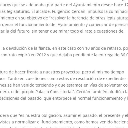
88 euros que se adeudaba por parte del Ayuntamiento desde hace 1
as legislaturas. El alcalde, Fulgencio Cerdán, impulsó la culminac
ento en su objetivo de “resolver la herencia de otras legislatura
 ordenar el funcionamiento del Ayuntamiento y comenzar de pensa
r la del futuro, sin tener que mirar todo el rato a cuestiones del
la devolución de la fianza, en este caso con 10 años de retraso, po
o contrato expiró en 2012 y que dejaba pendiente la entrega de 36.
atura de hacer frente a nuestros proyectos, pero al mismo tiempo
os. Tanto en cuestiones como estas de resolución de expedientes
ones se han venido torciendo y que estamos en vías de solventar c
inera, o del propio Palacio Consistorial”. Cerdán también aludió a l
 decisiones del pasado, que entorpece el normal funcionamiento y 
idera que “es nuestra obligación, asumir el pasado, el presente y e
vistas a normalizar el funcionamiento, como hemos venido hacien