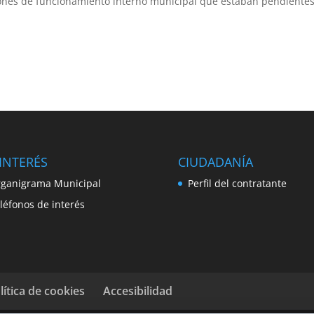
stiones de funcionamiento interno municipal que estaban pendientes
INTERÉS
CIUDADANÍA
ganigrama Municipal
Perfil del contratante
léfonos de interés
lítica de cookies
Accesibilidad