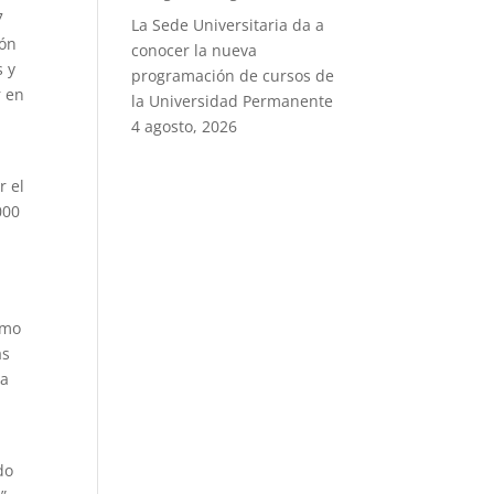
7
La Sede Universitaria da a
ión
conocer la nueva
s y
programación de cursos de
r en
la Universidad Permanente
4 agosto, 2026
r el
000
omo
as
la
l
do