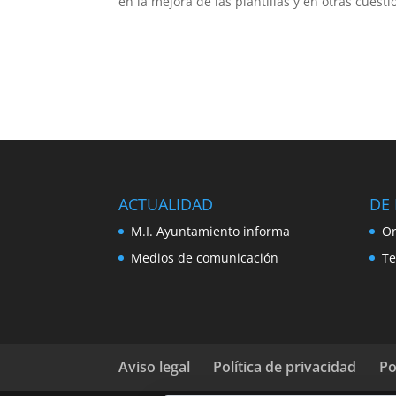
en la mejora de las plantillas y en otras cue
ACTUALIDAD
DE 
M.I. Ayuntamiento informa
Or
Medios de comunicación
Te
Aviso legal
Política de privacidad
Po