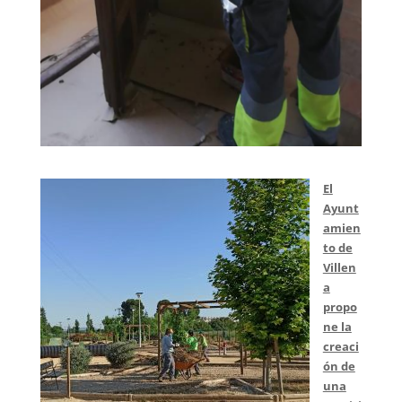
El
Ayunt
amien
to de
Villen
a
propo
ne la
creaci
ón de
una