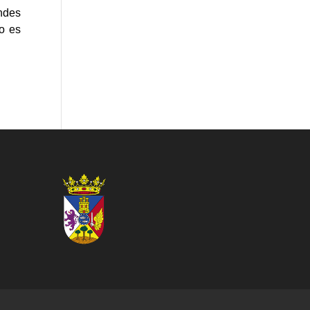
ndes
o es