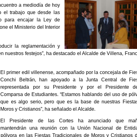
encuentro a mediodía de hoy
 el trabajo que desde las
do para encajar la Ley de
e el Ministerio del Interior
ducir la reglamentación y
n nuestros festejos”, ha destacado el Alcalde de Villena, Fran
El primer edil villenense, acompañado por la concejala de Fie
Conchi Beltrán, han apoyado a la Junta Central de Fies
representada por su Presidente y por el Presidente d
Comparsa de Estudiantes. “Estamos hablando del uso de pólv
que es algo serio, pero que es la base de nuestras Fiesta
Moros y Cristianos”, ha señalado el Alcalde.
El Presidente de las Cortes ha anunciado que ma
mantendrán una reunión con la Unión Nacional de Entid
ólvora en las Fiestas Tradicionales de Moros y Cristianos d