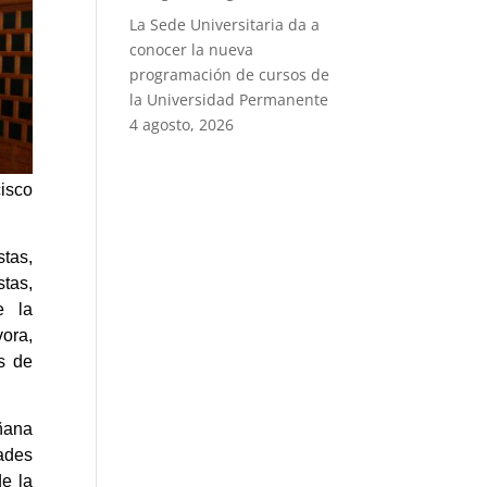
La Sede Universitaria da a
conocer la nueva
programación de cursos de
la Universidad Permanente
4 agosto, 2026
cisco
stas,
tas,
e la
ora,
s de
ñana
ades
e la