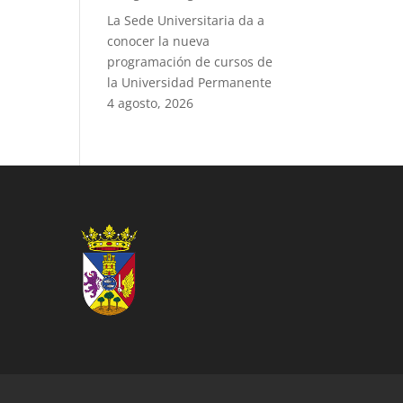
La Sede Universitaria da a
conocer la nueva
programación de cursos de
la Universidad Permanente
4 agosto, 2026