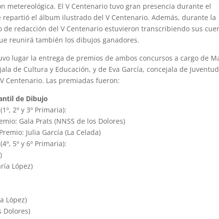
ón metereológica. El V Centenario tuvo gran presencia durante el
 repartió el álbum ilustrado del V Centenario. Además, durante la
o de redacción del V Centenario estuvieron transcribiendo sus cue
que reunirá también los dibujos ganadores.
tuvo lugar la entrega de premios de ambos concursos a cargo de M
jala de Cultura y Educación, y de Eva García, concejala de Juventud
 V Centenario. Las premiadas fueron:
antil de Dibujo
(1º, 2º y 3º Primaria):
emio: Gala Prats (NNSS de los Dolores)
remio: Julia García (La Celada)
(4º, 5º y 6º Primaria):
)
ría López)
a López)
 Dolores)