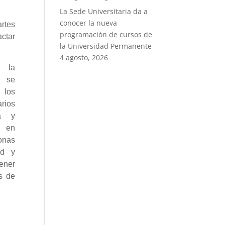
La Sede Universitaria da a
conocer la nueva
artes
programación de cursos de
actar
la Universidad Permanente
4 agosto, 2026
la
a se
 los
rios
za y
n en
onas
ad y
ener
s de