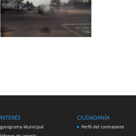
INTERÉS
CIUDADANÍA
ganigrama Municipal
Perfil del contratante
léfonos de interés