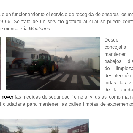
e en funcionamiento el servicio de recogida de enseres los m
9 66. Se trata de un servicio gratuito al cual se puede cont
 de mensajería
Whatsapp.
Desde 
concejalí
mantienen
trabajos dia
de limpie
desinfecció
todas las z
de la ciud
omover
las medidas de seguridad frente al virus
así como mant
ad ciudadana para mantener las calles limpias de excremento