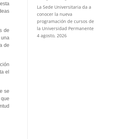
uesta
La Sede Universitaria da a
ideas
conocer la nueva
programación de cursos de
la Universidad Permanente
os de
4 agosto, 2026
r una
ta de
ación
ta el
e se
a que
entud