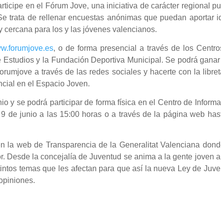
rticipe en el Fórum Jove, una iniciativa de carácter regional p
 Se trata de rellenar encuestas anónimas que puedan aportar 
y cercana para los y las jóvenes valencianos.
w.forumjove.es
, o de forma presencial a través de los Centr
e Estudios y la Fundación Deportiva Municipal. Se podrá gana
orumjove a través de las redes sociales y hacerte con la libre
ncial en el Espacio Joven.
io y se podrá participar de forma física en el Centro de Inform
 9 de junio a las 15:00 horas o a través de la página web has
en la web de Transparencia de la Generalitat Valenciana dond
or. Desde la concejalía de Juventud se anima a la gente joven 
stintos temas que les afectan para que así la nueva Ley de Juv
opiniones.