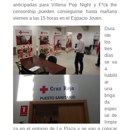
anticipadas para Villena Pop Night y F*ck the
censorship pueden conseguirse hasta mañana
viernes a las 15 horas en el Espacio Joven.
Dura
nte
los
tres
días
se va
a
habilit
ar
una
briga
da
espec
ial de
limpie
za en el entorno de La Plaza y se van a colocar