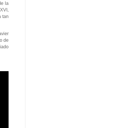
de la
 XVI,
a tan
avier
io de
ciado