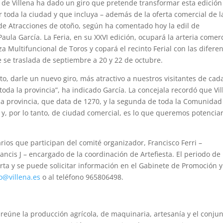
 de Villena ha dado un giro que pretende transformar esta edición
 toda la ciudad y que incluya – además de la oferta comercial de l
ia de Atracciones de otoño, según ha comentado hoy la edil de
ula García. La Feria, en su XXVI edición, ocupará la arteria comerc
za Multifuncional de Toros y copará el recinto Ferial con las difere
e se traslada de septiembre a 20 y 22 de octubre.
to, darle un nuevo giro, más atractivo a nuestros visitantes de cad
oda la provincia”, ha indicado García. La concejala recordó que Vi
la provincia, que data de 1270, y la segunda de toda la Comunidad
 y, por lo tanto, de ciudad comercial, es lo que queremos potenciar
ios que participan del comité organizador, Francisco Ferri –
ancis J – encargado de la coordinación de Artefiesta. El periodo de
erta y se puede solicitar información en el Gabinete de Promoción y
o@villena.es
o al teléfono 965806498.
reúne la producción agrícola, de maquinaria, artesanía y el conju