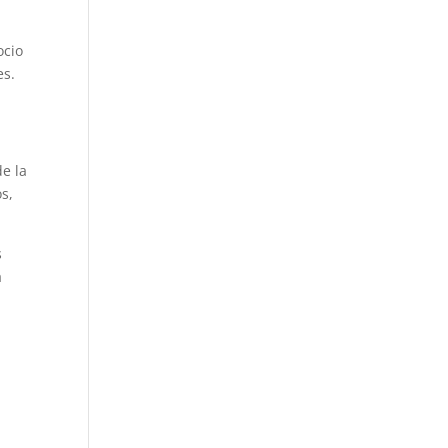
ocio
es.
de la
s,
s
a