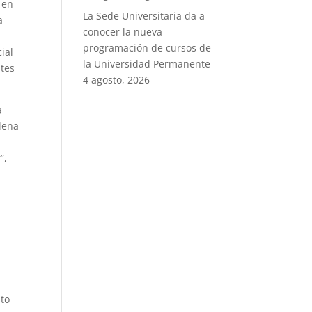
 en
La Sede Universitaria da a
a
conocer la nueva
programación de cursos de
ial
la Universidad Permanente
ntes
4 agosto, 2026
a
llena
”,
nto