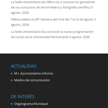
La Sede Universitaria de Villena da a conocer los ganadores
de sus concursos de microrrelatos y fotografía científica
5
agosto, 2026
Villena celebra la 45ª Semana del Cine del 7 al 23 de agosto
5
agosto, 2026
La Sede Universitaria da a conocer la nueva programación
de cursos de la Universidad Permanente
4 agosto, 2026
ACTUALIDAD
M.I. Ayuntamiento informa
Medios de comunicación
DE INTERÉS
Organigrama Municipal