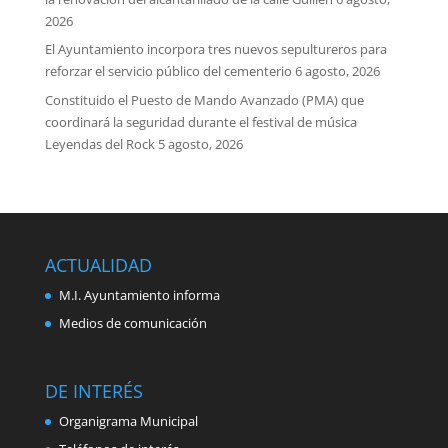
2026
El Ayuntamiento incorpora tres nuevos sepultureros para
reforzar el servicio público del cementerio
6 agosto, 2026
Constituido el Puesto de Mando Avanzado (PMA) que
coordinará la seguridad durante el festival de música
Leyendas del Rock
5 agosto, 2026
ACTUALIDAD
M.I. Ayuntamiento informa
Medios de comunicación
DE INTERÉS
Organigrama Municipal