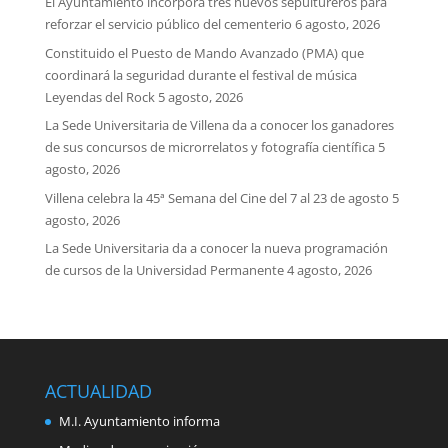
El Ayuntamiento incorpora tres nuevos sepultureros para
reforzar el servicio público del cementerio
6 agosto, 2026
Constituido el Puesto de Mando Avanzado (PMA) que
coordinará la seguridad durante el festival de música
Leyendas del Rock
5 agosto, 2026
La Sede Universitaria de Villena da a conocer los ganadores
de sus concursos de microrrelatos y fotografía científica
5
agosto, 2026
Villena celebra la 45ª Semana del Cine del 7 al 23 de agosto
5
agosto, 2026
La Sede Universitaria da a conocer la nueva programación
de cursos de la Universidad Permanente
4 agosto, 2026
ACTUALIDAD
M.I. Ayuntamiento informa