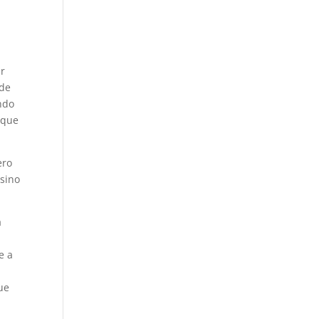
ar
 de
ndo
 que
ero
 sino
a
e a
que