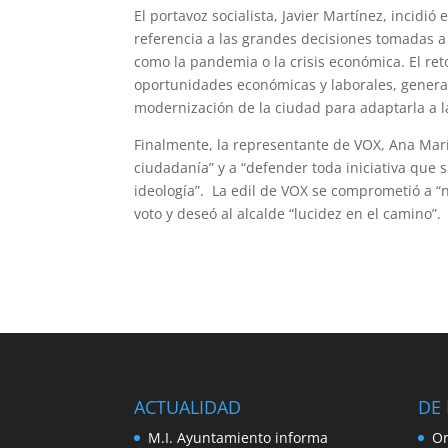
El portavoz socialista, Javier Martínez, incidió
referencia a las grandes decisiones tomadas a 
como la pandemia o la crisis económica. El re
oportunidades económicas y laborales, generar
modernización de la ciudad para adaptarla a l
Finalmente, la representante de VOX, Ana Marí
ciudadanía” y a “defender toda iniciativa que 
ideología”. La edil de VOX se comprometió a 
voto y deseó al alcalde “lucidez en el camino”.
ACTUALIDAD
DE 
M.I. Ayuntamiento informa
Or