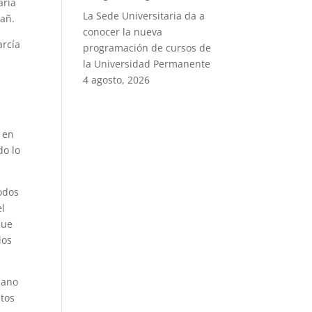
aría
La Sede Universitaria da a
vañ.
conocer la nueva
arcía
programación de cursos de
la Universidad Permanente
4 agosto, 2026
y en
do lo
odos
el
que
los
mano
etos