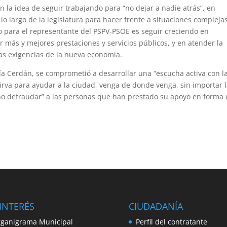
 en la idea de seguir trabajando para “no dejar a nadie atrás”, en
lo largo de la legislatura para hacer frente a situaciones compleja
to para el representante del PSPV-PSOE es seguir creciendo en
 más y mejores prestaciones y servicios públicos, y en atender la
as exigencias de la nueva economía.
a Cerdán, se comprometió a desarrollar una “escucha activa con l
sirva para ayudar a la ciudad, venga de donde venga, sin importar 
“no defraudar” a las personas que han prestado su apoyo en forma
INTERÉS
CIUDADANÍA
ganigrama Municipal
Perfil del contratante