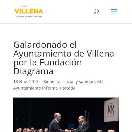
Galardonado el
Ayuntamiento de Villena
por la Fundación
Diagrama
13 Nov, 2015
|
Bienestar social y sanidad
,
M.I.
Ayuntamiento informa
,
Portada