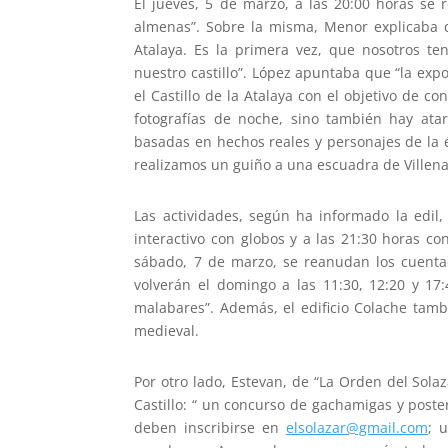
El jueves, 5 de marzo, a las 20:00 horas se r
almenas”. Sobre la misma, Menor explicaba qu
Atalaya. Es la primera vez, que nosotros te
nuestro castillo”. López apuntaba que “la exp
el Castillo de la Atalaya con el objetivo de 
fotografías de noche, sino también hay atard
basadas en hechos reales y personajes de la 
realizamos un guiño a una escuadra de Villena,
Las actividades, según ha informado la edil
interactivo con globos y a las 21:30 horas co
sábado, 7 de marzo, se reanudan los cuentac
volverán el domingo a las 11:30, 12:20 y 17
malabares”. Además, el edificio Colache tam
medieval.
Por otro lado, Estevan, de “La Orden del Sola
Castillo: “ un concurso de gachamigas y poste
deben inscribirse en
elsolazar@gmail.com
; 