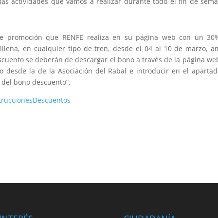
as actividades que vamos a realizar durante todo el fin de sem
 de promoción que RENFE realiza en su página web con un 30
llena, en cualquier tipo de tren, desde el 04 al 10 de marzo, 
scuento se deberán de descargar el bono a través de la página we
o desde la de la Asociación del Rabal e introducir en el aparta
 del bono descuento”.
truccionesDescuentos