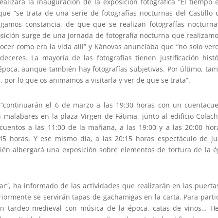
ealizará la inauguración de la exposición fotográfica “El tiempo 
e “se trata de una serie de fotografías nocturnas del Castillo 
ngamos constancia, de que que se realizan fotografías nocturn
osición surge de una jornada de fotografía nocturna que realizam
conocer como era la vida allí” y Kánovas anunciaba que “no solo ve
eceres. La mayoría de las fotografías tienen justificación histó
época, aunque también hay fotografías subjetivas. Por último, ta
 por lo que os animamos a visitarla y ver de que se trata”.
, “continuarán el 6 de marzo a las 19:30 horas con un cuentacu
n malabares en la plaza Virgen de Fátima, junto al edificio Colach
uentos a las 11:00 de la mañana, a las 19:00 y a las 20:00 hor
:45 horas. Y ese mismo día, a las 20:15 horas espectáculo de j
bién albergará una exposición sobre elementos de tortura de la 
zar”, ha informado de las actividades que realizarán en las puerta
riormente se servirán tapas de gachamigas en la carta. Para parti
un tardeo medieval con música de la época, catas de vinos… H