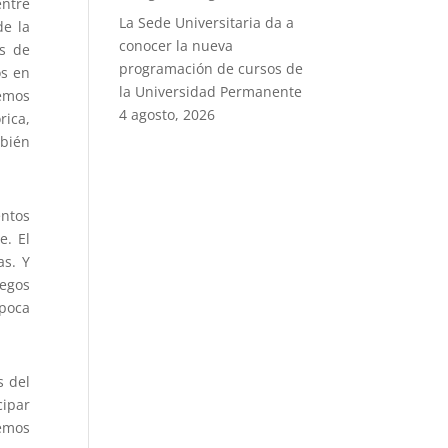
entre
La Sede Universitaria da a
de la
conocer la nueva
as de
programación de cursos de
os en
la Universidad Permanente
remos
4 agosto, 2026
rica,
mbién
entos
e. El
as. Y
uegos
época
s del
cipar
emos