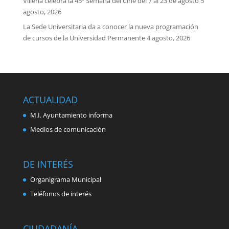
Villena celebra la 45ª Semana del Cine del 7 al 23 de agosto
5
agosto, 2026
La Sede Universitaria da a conocer la nueva programación
de cursos de la Universidad Permanente
4 agosto, 2026
ACTUALIDAD
M.I. Ayuntamiento informa
Medios de comunicación
DE INTERÉS
Organigrama Municipal
Teléfonos de interés
CIUDADANÍA