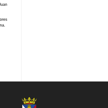
Juan
jores
ena.