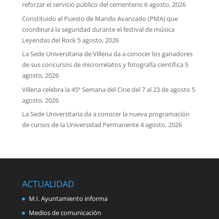
reforzar el servicio público del cementerio
6 agosto, 2026
Constituido el Puesto de Mando Avanzado (PMA) que
coordinará la seguridad durante el festival de música
Leyendas del Rock
5 agosto, 2026
La Sede Universitaria de Villena da a conocer los ganadores
de sus concursos de microrrelatos y fotografía científica
5
agosto, 2026
Villena celebra la 45ª Semana del Cine del 7 al 23 de agosto
5
agosto, 2026
La Sede Universitaria da a conocer la nueva programación
de cursos de la Universidad Permanente
4 agosto, 2026
ACTUALIDAD
M.I. Ayuntamiento informa
Medios de comunicación