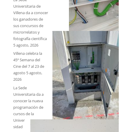
Universitaria de
Villena da a conocer
los ganadores de
sus concursos de
microrrelatos y
fotografía científica
5 agosto, 2026
Villena celebra la
45ª Semana del
Cine del 7 al 23 de
agosto
5 agosto,
2026
La Sede
Universitaria da a
conocer la nueva
programación de
cursos de la
Univer
sidad