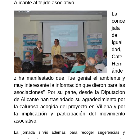
Alicante al tejido asociativo.
La
conce
jala
de
Igual
dad,
Cate
Hern
ánde
z ha manifestado que
“f
ue genial el ambiente y
muy interesante la información que dieron para las
asociaciones”
Por su parte, desde la Diputación
.
de Alicante han trasladado su agradecimiento por
la calurosa acogida del proyecto en Villena y por
la implicación y participación del movimiento
asociativo.
La jornada sirvió además para recoger sugerencias y