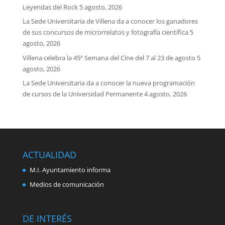
Leyendas del Rock
5 agosto, 2026
La Sede Universitaria de Villena da a conocer los ganadores
de sus concursos de microrrelatos y fotografía científica
5
agosto, 2026
Villena celebra la 45ª Semana del Cine del 7 al 23 de agosto
5
agosto, 2026
La Sede Universitaria da a conocer la nueva programación
de cursos de la Universidad Permanente
4 agosto, 2026
ACTUALIDAD
M.I. Ayuntamiento informa
Medios de comunicación
DE INTERÉS