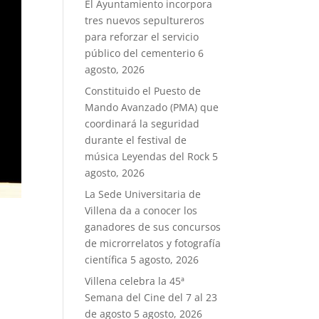
El Ayuntamiento incorpora
tres nuevos sepultureros
para reforzar el servicio
público del cementerio
6
agosto, 2026
Constituido el Puesto de
Mando Avanzado (PMA) que
coordinará la seguridad
durante el festival de
música Leyendas del Rock
5
agosto, 2026
La Sede Universitaria de
Villena da a conocer los
ganadores de sus concursos
de microrrelatos y fotografía
e
científica
5 agosto, 2026
Villena celebra la 45ª
Semana del Cine del 7 al 23
de agosto
5 agosto, 2026