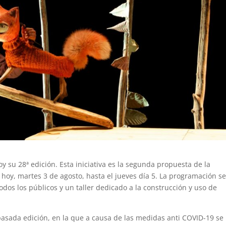
oy su 28ª edición. Esta iniciativa es la segunda propuesta de la
 hoy, martes 3 de agosto, hasta el jueves día 5. La programación s
dos los públicos y un taller dedicado a la construcción y uso de
 pasada edición, en la que a causa de las medidas anti COVID-19 se