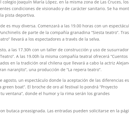
el colegio Joaquín María López, en la misma zona de Las Cruces, los
lentes condiciones de visionado y de carácter sanitario. Se ha mon
la pista deportiva.
arde es muy diversa. Comenzará a las 19.00 horas con un espectácu
Punchinelis de parte de la compañía granadina “Siesta teatro”. Tras
eatro” llevará a los espectadores a través de la selva.
o, a las 17.30h con un taller de construcción y uso de susurrado
 Teatro”. A las 19.00h la misma compañía teatral ofrecerá “Cuentos
ados en la tradición oral chilena que llevará a cabo la actriz Aleja
 gran naranjito”, una producción de “La repera teatro”.
de agosto, un espectáculo donde la aceptación de las diferencias es
green boat”. El broche de oro al festival lo pondrá “Proyecto
 tu ventana”, donde el humor y la rima serán los grandes
 con butaca preasignada. Las entradas pueden solicitarse en la pág