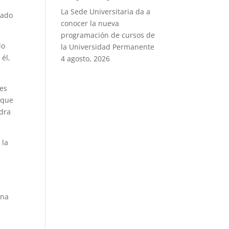
La Sede Universitaria da a
tado
conocer la nueva
programación de cursos de
lo
la Universidad Permanente
 él,
4 agosto, 2026
res
 que
ndra
 la
ina