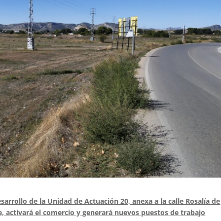
sarrollo de la Unidad de Actuación 20, anexa a la calle Rosalía de
e, activará el comercio y generará nuevos puestos de trabajo