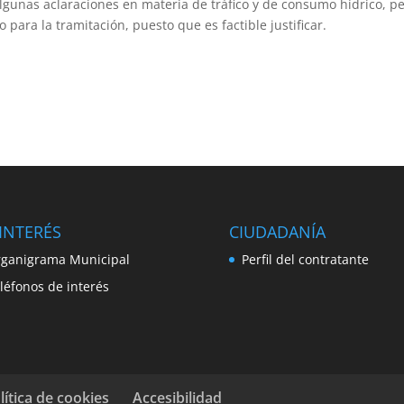
gunas aclaraciones en materia de tráfico y de consumo hídrico, p
ara la tramitación, puesto que es factible justificar.
INTERÉS
CIUDADANÍA
ganigrama Municipal
Perfil del contratante
léfonos de interés
lítica de cookies
Accesibilidad