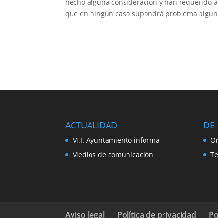
hecho alguna consideración y han requerido al
que en ningún caso supondrá problema alguno p
ACTUALIDAD
DE 
M.I. Ayuntamiento informa
Or
Medios de comunicación
Te
Aviso legal
Política de privacidad
Po