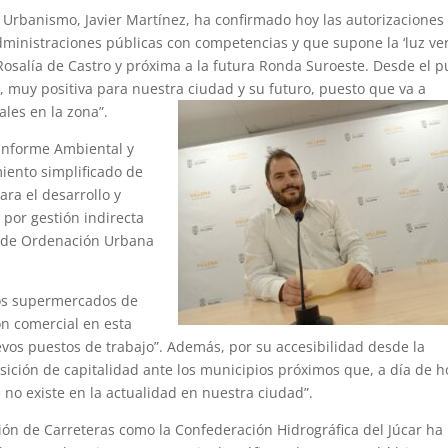
 Urbanismo, Javier Martínez, ha confirmado hoy las autorizaciones 
 administraciones públicas con competencias y que supone la ‘luz ve
osalía de Castro y próxima a la futura Ronda Suroeste. Desde el p
a, muy positiva para nuestra ciudad y su futuro, puesto que va a
les en la zona”.
 Informe Ambiental y
miento simplificado de
ara el desarrollo y
por gestión indirecta
l de Ordenación Urbana
 dos supermercados de
n comercial en esta
evos puestos de trabajo”. Además, por su accesibilidad desde la
osición de capitalidad ante los municipios próximos que, a día de h
no existe en la actualidad en nuestra ciudad”.
ción de Carreteras como la Confederación Hidrográfica del Júcar ha