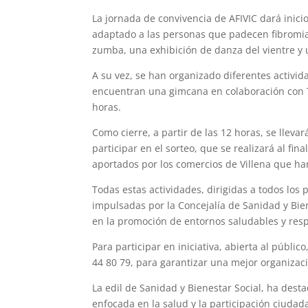
La jornada de convivencia de AFIVIC dará inici
adaptado a las personas que padecen fibromialg
zumba, una exhibición de danza del vientre y u
A su vez, se han organizado diferentes activid
encuentran una gimcana en colaboración con To
horas.
Como cierre, a partir de las 12 horas, se llevará
participar en el sorteo, que se realizará al fi
aportados por los comercios de Villena que ha
Todas estas actividades, dirigidas a todos los p
impulsadas por la Concejalía de Sanidad y Bie
en la promoción de entornos saludables y res
Para participar en iniciativa, abierta al públi
44 80 79, para garantizar una mejor organizaci
La edil de Sanidad y Bienestar Social, ha desta
enfocada en la salud y la participación ciudad