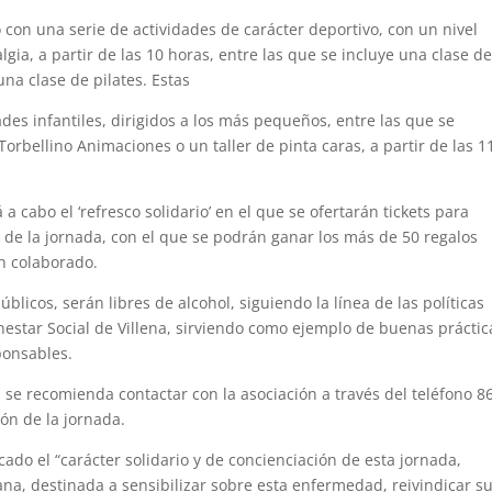
o con una serie de actividades de carácter deportivo, con un nivel
ia, a partir de las 10 horas, entre las que se incluye una clase d
na clase de pilates. Estas
ades infantiles, dirigidos a los más pequeños, entre las que se
rbellino Animaciones o un taller de pinta caras, a partir de las 1
 a cabo el ‘refresco solidario’ en el que se ofertarán tickets para
nal de la jornada, con el que se podrán ganar los más de 50 regalos
n colaborado.
úblicos, serán libres de alcohol, siguiendo la línea de las políticas
nestar Social de Villena, sirviendo como ejemplo de buenas práctic
ponsables.
co, se recomienda contactar con la asociación a través del teléfono 8
ón de la jornada.
cado el “carácter solidario y de concienciación de esta jornada,
ana, destinada a sensibilizar sobre esta enfermedad, reivindicar s