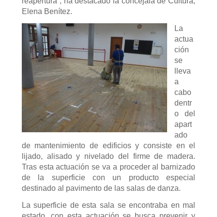
reapertura”, ha destacado la concejala de Cultura,
Elena Benítez.
La
actua
ción
se
lleva
a
cabo
dentr
o del
apart
ado
de mantenimiento de edificios y consiste en el
lijado, alisado y nivelado del firme de madera.
Tras esta actuación se va a proceder al barnizado
de la superficie con un producto especial
destinado al pavimento de las salas de danza.
La superficie de esta sala se encontraba en mal
estado, con esta actuación se busca prevenir y