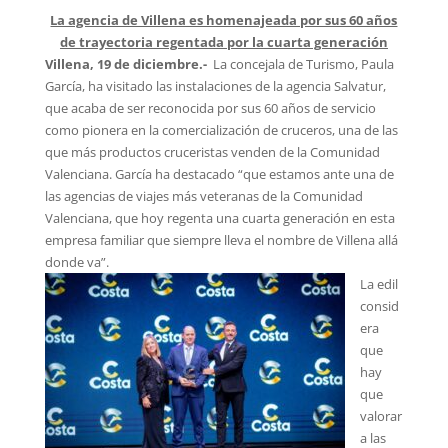
La agencia de Villena es homenajeada por sus 60 años
de trayectoria regentada por la cuarta generación
Villena, 19 de diciembre.-
La concejala de Turismo, Paula
García, ha visitado las instalaciones de la agencia Salvatur,
que acaba de ser reconocida por sus 60 años de servicio
como pionera en la comercialización de cruceros, una de las
que más productos cruceristas venden de la Comunidad
Valenciana. García ha destacado “que estamos ante una de
las agencias de viajes más veteranas de la Comunidad
Valenciana, que hoy regenta una cuarta generación en esta
empresa familiar que siempre lleva el nombre de Villena allá
donde va”.
La edil
consid
era
que
hay
que
valorar
a las