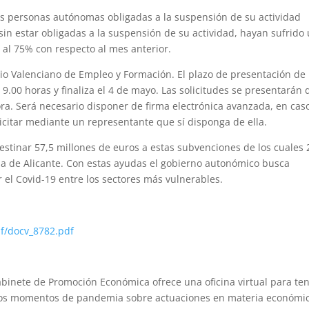
as personas autónomas obligadas a la suspensión de su actividad
sin estar obligadas a la suspensión de su actividad, hayan sufrido
 al 75% con respecto al mes anterior.
io Valenciano de Empleo y Formación. El plazo de presentación de
s 9.00 horas y finaliza el 4 de mayo. Las solicitudes se presentarán 
ora. Será necesario disponer de firma electrónica avanzada, en cas
icitar mediante un representante que sí disponga de ella.
estinar 57,5 millones de euros a estas subvenciones de los cuales 
cia de Alicante. Con estas ayudas el gobierno autonómico busca
r el Covid-19 entre los sectores más vulnerables.
df/docv_8782.pdf
abinete de Promoción Económica ofrece una oficina virtual para te
stos momentos de pandemia sobre actuaciones en materia económi