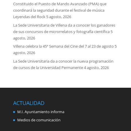
Constituido el Puesto de Mando Avanzado (PMA) que
coordinará la seguridad durante el festival de música
Leyendas del Rock
5 agosto, 2026
La Sede Universitaria de Villena da a conocer los ganadores
de sus concursos de microrrelatos y fotografía científica
5
agosto, 2026
Villena celebra la 45ª Semana del Cine del 7 al 23 de agosto
5
agosto, 2026
La Sede Universitaria da a conocer la nueva programación
de cursos de la Universidad Permanente
4 agosto, 2026
ACTUALIDAD
M.I. Ayuntamiento informa
Medios de comunicación