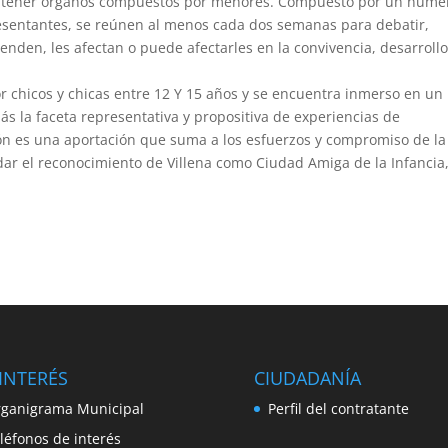
tener órganos compuestos por menores. Compuesto por un núme
resentantes, se reúnen al menos cada dos semanas para debatir,
nden, les afectan o puede afectarles en la convivencia, desarroll
 chicos y chicas entre 12 Y 15 años y se encuentra inmerso en un
s la faceta representativa y propositiva de experiencias de
ión es una aportación que suma a los esfuerzos y compromiso de la
dar el reconocimiento de Villena como Ciudad Amiga de la Infancia
INTERÉS
CIUDADANÍA
ganigrama Municipal
Perfil del contratante
léfonos de interés