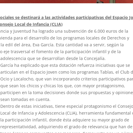
ociales se destinará a las actividades participativas del Espacio J
Consejo Local de Infancia (CLIA)
fancia y Juventud ha logrado una subvención de 6.000 euros de la
Vivienda para el desarrollo de los programas locales de Derechos y
a edil del área, Eva García. Esta cantidad va a servir, según la
 eje trasversal el fomento de la participación infantil y de la
adolescencia que se desarrollan desde la Concejalía.
García ha explicado que esta dotación refuerza iniciativas que se
articulan en el Espacio Joven como los programas Tablas, el Club 
Ocio y Localocho, que van incorporando criterios participativos pa
que sean los chicos y chicas los que, con mayor protagonismo,
participen en la toma decisiones donde sus propuestas y opinion
sean tomadas en cuenta.
Dentro de estas iniciativas, tiene especial protagonismo el Consej
Local de Infancia y Adolescencia (CLIA), herramienta fundamental
la participación infantil, donde ésta adquiere su mayor grado de
representatividad, adquiriendo el grado de relevancia que han de