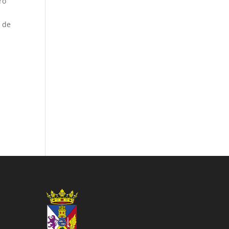
ro
o de
,