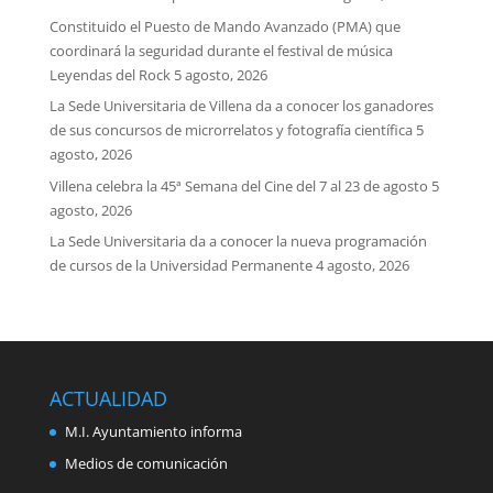
Constituido el Puesto de Mando Avanzado (PMA) que
coordinará la seguridad durante el festival de música
Leyendas del Rock
5 agosto, 2026
La Sede Universitaria de Villena da a conocer los ganadores
de sus concursos de microrrelatos y fotografía científica
5
agosto, 2026
Villena celebra la 45ª Semana del Cine del 7 al 23 de agosto
5
agosto, 2026
La Sede Universitaria da a conocer la nueva programación
de cursos de la Universidad Permanente
4 agosto, 2026
ACTUALIDAD
M.I. Ayuntamiento informa
Medios de comunicación