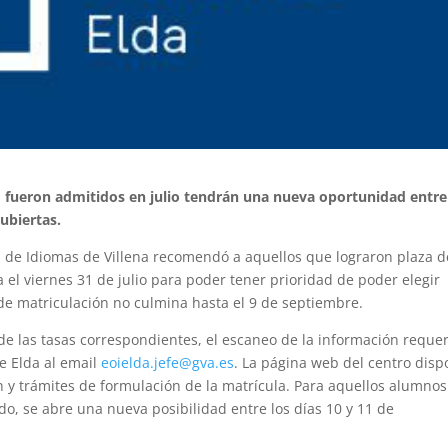
o fueron admitidos en julio tendrán una nueva oportunidad entre
cubiertas.
l de Idiomas de Villena recomendó a aquellos que lograron plaza d
a el viernes 31 de julio para poder tener prioridad de poder elegir
 de matriculación no culmina hasta el 9 de septiembre.
 de las tasas correspondientes, el escaneo de la información reque
de Elda al email
eoielda.jefe@gva.es
. La página web del centro dis
 y trámites de formulación de la matrícula. Para aquellos alumno
o, se abre una nueva posibilidad entre los días 10 y 11 de