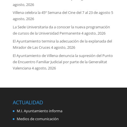
agosto, 2026
Villena celebra la 45ª Semana del Cine del 7 al 23 de agosto
5
agosto, 2026
La Sede Universitaria da a conocer la nueva programación
de cursos de la Universidad Permanente
4 agosto, 2026
El Ayuntamiento termina la adecuación de la explanada del
Mirador de Las Cruces
4 agosto, 2026
El Ayuntamiento de Villena denuncia la supresión del Punto
de Encuentro Familiar Judicial por parte de la Generalitat
Valenciana
4 agosto, 2026
ACTUALIDAD
M.I. Ayuntamiento informa
Medios de comunicación