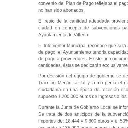
convenio del Plan de Pago reflejaba el pag
no han sido abonados.
El resto de la cantidad adeudada provien
ciudad en concepto de subvenciones par
Ayuntamiento de Villena.
El Interventor Municipal reconoce que si l
de pago, el Ayuntamiento tendría capacida
de pago a proveedores. Existe un compromi
cantidades, éstas se dedicarán exclusivame
Por decisión del equipo de gobierno se de
Tracción Mecánica, tal y como pedía el g
ciudadanía en una época de recesión eco
supuesto 1.200.000 euros de ingresos a las
Durante la Junta de Gobierno Local se inf
Se trata de dos anticipos de la subvenci
importes de: 18.444 y 9.800 euros y el 50
asciende a 135.990 euros además de una su