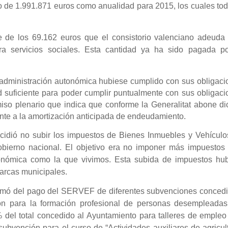
o de 1.991.871 euros como anualidad para 2015, los cuales to
e de los 69.162 euros que el consistorio valenciano adeuda 
a servicios sociales. Esta cantidad ya ha sido pagada po
a administración autonómica hubiese cumplido con sus obligac
d suficiente para poder cumplir puntualmente con sus obligac
so plenario que indica que conforme la Generalitat abone di
nte a la amortización anticipada de endeudamiento.
cidió no subir los impuestos de Bienes Inmuebles y Vehículo
obierno nacional. El objetivo era no imponer más impuestos 
nómica como la que vivimos. Esta subida de impuestos hub
 arcas municipales.
ormó del pago del SERVEF de diferentes subvenciones concedi
ón para la formación profesional de personas desempleadas
% del total concedido al Ayuntamiento para talleres de emple
bvención para el curso de “Actividades auxiliares de agricul