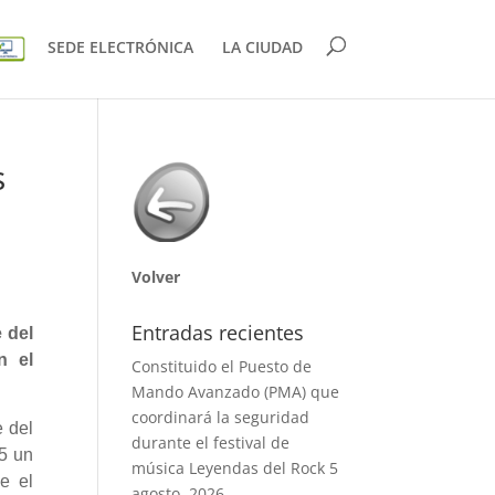
SEDE ELECTRÓNICA
LA CIUDAD
s
Volver
Entradas recientes
 del
n el
Constituido el Puesto de
Mando Avanzado (PMA) que
coordinará la seguridad
e del
durante el festival de
15 un
música Leyendas del Rock
5
e el
agosto, 2026