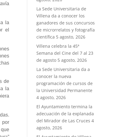
davía
La Sede Universitaria de
Villena da a conocer los
a la
ganadores de sus concursos
de microrrelatos y fotografía
r el
científica
5 agosto, 2026
Villena celebra la 45ª
iones
Semana del Cine del 7 al 23
iones
de agosto
5 agosto, 2026
chas
La Sede Universitaria da a
conocer la nueva
s de
programación de cursos de
a la
la Universidad Permanente
iera
4 agosto, 2026
El Ayuntamiento termina la
adecuación de la explanada
das.
del Mirador de Las Cruces
4
 por
agosto, 2026
o que
El Ayuntamiento de Villena
tura”