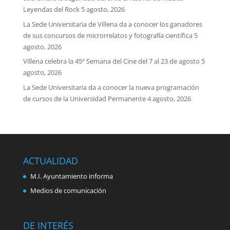
Leyendas del Rock
5 agosto, 2026
La Sede Universitaria de Villena da a conocer los ganadores
de sus concursos de microrrelatos y fotografía científica
5
agosto, 2026
Villena celebra la 45ª Semana del Cine del 7 al 23 de agosto
5
agosto, 2026
La Sede Universitaria da a conocer la nueva programación
de cursos de la Universidad Permanente
4 agosto, 2026
ACTUALIDAD
M.I. Ayuntamiento informa
Medios de comunicación
DE INTERÉS