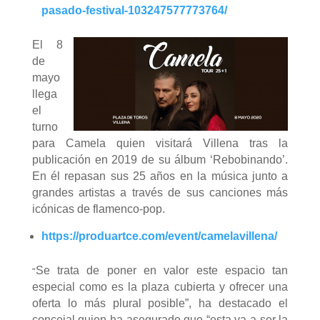
pasado-festival-103247577773764/
El 8
de
mayo
llega
el
turno
para Camela quien visitará Villena tras la
publicación en 2019 de su álbum ‘Rebobinando’.
En él repasan sus 25 años en la música junto a
grandes artistas a través de sus canciones más
icónicas de flamenco-pop.
https://produartce.com/event/camelavillena/
“
Se trata de poner en valor este espacio tan
especial como es la plaza cubierta y ofrecer una
oferta lo más plural posible”, ha destacado el
concejal quien ha asegurado que “esta va a ser la