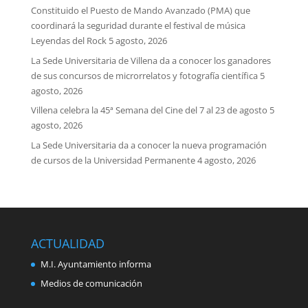
Constituido el Puesto de Mando Avanzado (PMA) que
coordinará la seguridad durante el festival de música
Leyendas del Rock
5 agosto, 2026
La Sede Universitaria de Villena da a conocer los ganadores
de sus concursos de microrrelatos y fotografía científica
5
agosto, 2026
Villena celebra la 45ª Semana del Cine del 7 al 23 de agosto
5
agosto, 2026
La Sede Universitaria da a conocer la nueva programación
de cursos de la Universidad Permanente
4 agosto, 2026
ACTUALIDAD
M.I. Ayuntamiento informa
Medios de comunicación