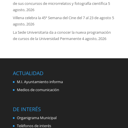
de sus concursos de microrrelatos y fotografía científica
5
agosto, 2026
Villena celebra la 45ª Semana del Cine del 7 al 23 de agosto
5
agosto, 2026
La Sede Universitaria da a conocer la nueva programación
de cursos de la Universidad Permanente
4 agosto, 2026
ACTUALIDAD
M.I. Ayuntamiento informa
Medios de comunicación
DE INTERÉS
Organigrama Municipal
Teléfonos de interés